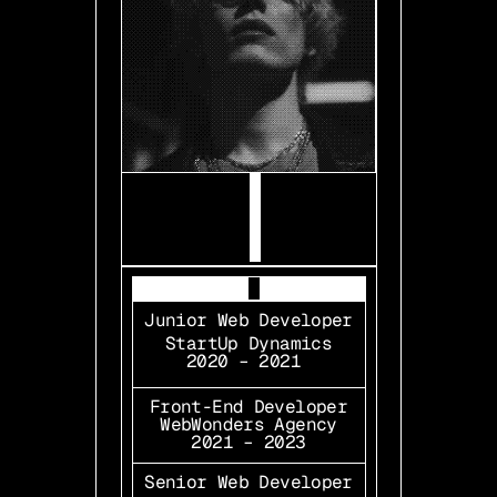
J
u
n
i
o
r
W
e
b
D
e
v
e
l
o
p
e
r
S
t
a
r
t
U
p
D
y
n
a
m
i
c
s
2
0
2
0
–
2
0
2
1
F
r
o
n
t
-
E
n
d
D
e
v
e
l
o
p
e
r
W
e
b
W
o
n
d
e
r
s
A
g
e
n
c
y
2
0
2
1
–
2
0
2
3
S
e
n
i
o
r
W
e
b
D
e
v
e
l
o
p
e
r